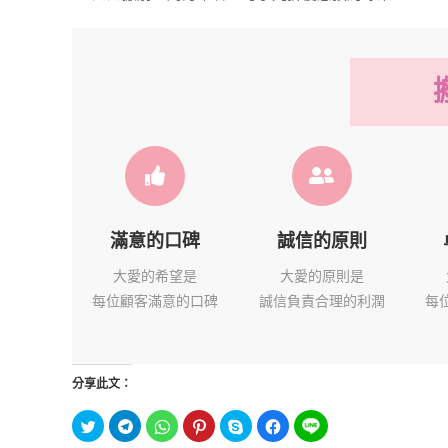
滿意的口碑
誠信的原則
大愛的希望是
大愛的原則是
每位顧客滿意的口碑
誠信負責合理的利潤
每
分享此文：
分
按
分
分
按
按
分
享
一
享
享
一
一
享
到
下
到
到
下
下