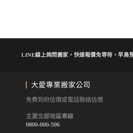
到
T
以
W
P
即
以
L
w
分
h
i
可
分
I
i
享
a
n
分
享
N
t
到
t
t
享
至
E
t
T
s
e
至
F
(
e
e
A
r
S
a
在
r
l
p
e
k
c
新
(
e
p
s
y
e
視
在
g
(
t
p
b
窗
新
r
在
(
e
o
中
視
a
新
在
(
o
開
窗
m
視
新
在
k
啟
中
(
窗
視
新
(
)
開
在
中
窗
視
在
啟
新
開
中
窗
新
LINE線上詢問搬家，快速報價免等待，早鳥預
)
視
啟
開
中
視
窗
)
啟
開
窗
中
)
啟
中
開
)
開
啟
啟
)
)
大愛專業搬家公司
免費到府估價或電話聯絡估價
主要北部地區專線
0800-000-596