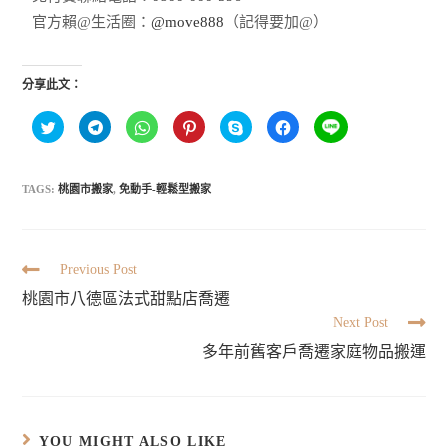
官方賴@生活圈：
@move888
（記得要加@）
分享此文：
分
按
分
分
按
按
分
享
一
享
享
一
一
享
到
下
到
到
下
下
到
T
以
W
P
即
以
L
w
分
h
i
可
分
I
i
享
a
n
分
享
TAGS:
桃園市搬家
,
免動手-輕鬆型搬家
N
t
到
t
t
享
至
E
t
T
s
e
至
F
(
e
e
A
r
S
a
在
r
l
p
e
k
c
新
(
e
p
s
y
e
視
在
g
(
t
p
b
窗
新
r
在
(
e
o
Previous Post
中
視
a
新
在
(
o
開
窗
m
視
新
在
k
桃園市八德區法式甜點店喬遷
啟
中
(
窗
視
新
(
)
開
在
中
窗
視
在
Next Post
啟
新
開
中
窗
新
)
視
啟
開
中
視
窗
)
啟
多年前舊客戶喬遷家庭物品搬運
開
窗
中
)
啟
中
開
)
開
啟
啟
)
)
YOU MIGHT ALSO LIKE