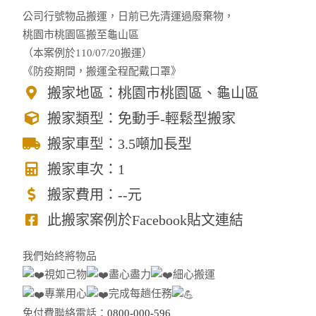
公司行號物品搬運，日前已先清運過廢棄物，
桃園市桃園區搬至龜山區
（本案例於110/07/20搬運）
《防疫期間，搬運全程配戴口罩》
搬家地區：桃園市桃園區、龜山區
搬家類型：免動手-輕鬆型搬家
搬家車型：3.5噸加長型
搬家車次：1
搬家費用：--元
此搬家案例於Facebook貼文連結
我們始終將物品
視如己物
盡心盡力
細心搬運
專業用心
完成每趟任務
免付費聯絡電話：
0800-000-596