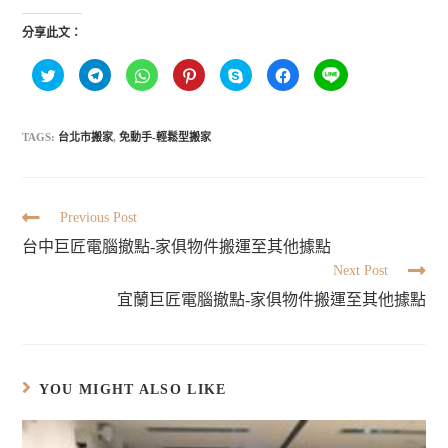
分享此文：
分
按
分
分
按
按
分
享
一
享
享
一
一
享
到
下
到
到
下
下
到
T
以
W
P
即
以
L
w
分
h
i
可
分
I
i
享
a
n
分
享
TAGS:
台北市搬家
,
免動手-輕鬆型搬家
N
t
到
t
t
享
至
E
t
T
s
e
至
F
(
e
e
A
r
S
a
在
r
l
p
e
k
c
新
(
e
p
s
y
e
視
在
g
(
t
p
b
窗
新
r
在
(
e
o
Previous Post
中
視
a
新
在
(
o
開
窗
m
視
新
在
k
台中巨匠電腦撤點-家俱物件搬運至其他據點
啟
中
(
窗
視
新
(
)
開
在
中
窗
視
在
Next Post
啟
新
開
中
窗
新
)
視
啟
開
中
視
窗
宜蘭巨匠電腦撤點-家俱物件搬運至其他據點
)
啟
開
窗
中
)
啟
中
開
)
開
啟
啟
)
)
YOU MIGHT ALSO LIKE