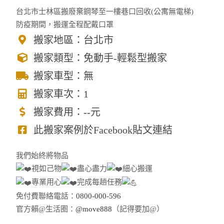
台北市士林區搬廢棄鋼琴至一樓巷口回收(公寓無電梯)
防疫期間，搬運全程配戴口罩
搬家地區：台北市
搬家類型：免動手-輕鬆型搬家
搬家車型：無
搬家車次：1
搬家費用：--元
此搬家案例於Facebook貼文連結
我們始終將物品
視如己物
盡心盡力
細心搬運
專業用心
完成每趟任務
免付費聯絡電話：
0800-000-596
官方賴@生活圈：
@move888
（記得要加@）