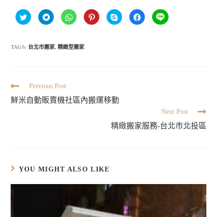
分
按
分
分
按
按
分
享
一
享
享
一
一
享
到
下
到
到
下
下
到
T
以
W
P
即
以
L
w
分
h
i
可
分
I
i
享
a
n
分
享
TAGS:
台北市搬家
,
精緻型搬家
N
t
到
t
t
享
至
E
t
T
s
e
至
F
(
e
e
A
r
S
a
在
r
l
p
e
k
c
新
(
e
p
s
y
e
視
在
g
(
t
p
b
窗
新
r
在
(
e
o
Previous Post
中
視
a
新
在
(
o
開
窗
m
視
新
在
k
鮮米自動販賣機社區內搬運移動
啟
中
(
窗
視
新
(
)
開
在
中
窗
視
在
Next Post
啟
新
開
中
窗
新
)
視
啟
開
中
視
窗
)
啟
精緻搬家服務-台北市北投區
開
窗
中
)
啟
中
開
)
開
啟
啟
)
)
YOU MIGHT ALSO LIKE