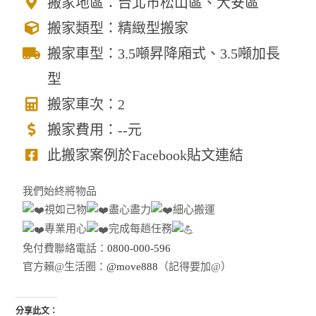
搬家地區：台北市松山區、大安區
搬家類型：精緻型搬家
搬家車型：3.5噸昇降廂式、3.5噸加長
型
搬家車次：2
搬家費用：--元
此搬家案例於Facebook貼文連結
我們始終將物品
視如己物
盡心盡力
細心搬運
專業用心
完成每趟任務
免付費聯絡電話：
0800-000-596
官方賴@生活圈：
@move888
（記得要加@）
分享此文：